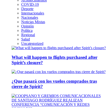
Acontecimientos
COVID-19
Deporte
Internacionales
Nacionales
Noticias Mixtas
Opinión
Política
Regional
Salud
Uncategorized
What will happen to flights purchased after
Spirit’s closure?
¿Que pasará con los vuelos comprados tras
cierre de Spirit?