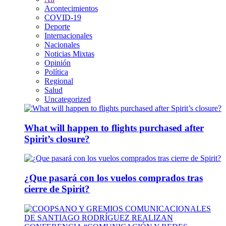
Acontecimientos
COVID-19
Deporte
Internacionales
Nacionales
Noticias Mixtas
Opinión
Política
Regional
Salud
Uncategorized
What will happen to flights purchased after
Spirit’s closure?
¿Que pasará con los vuelos comprados tras
cierre de Spirit?