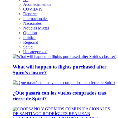
Acontecimientos
COVID-19
Deporte
Internacionales
Nacionales
Noticias Mixtas
Opinión
Política
Regional
Salud
Uncategorized
What will happen to flights purchased after
Spirit’s closure?
¿Que pasará con los vuelos comprados tras
cierre de Spirit?