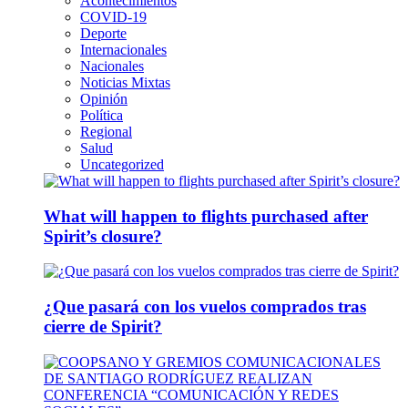
Acontecimientos
COVID-19
Deporte
Internacionales
Nacionales
Noticias Mixtas
Opinión
Política
Regional
Salud
Uncategorized
What will happen to flights purchased after
Spirit’s closure?
¿Que pasará con los vuelos comprados tras
cierre de Spirit?