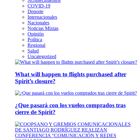
Acontecimientos
COVID-19
Deporte
Internacionales
Nacionales
Noticias Mixtas
Opinión
Política
Regional
Salud
Uncategorized
What will happen to flights purchased after
Spirit’s closure?
¿Que pasará con los vuelos comprados tras
cierre de Spirit?