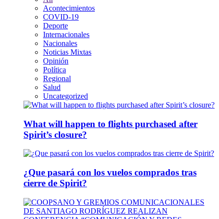
Acontecimientos
COVID-19
Deporte
Internacionales
Nacionales
Noticias Mixtas
Opinión
Política
Regional
Salud
Uncategorized
What will happen to flights purchased after
Spirit’s closure?
¿Que pasará con los vuelos comprados tras
cierre de Spirit?