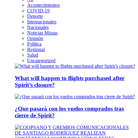
Acontecimientos
COVID-19
Deporte
Internacionales
Nacionales
Noticias Mixtas
Opinión
Política
Regional
Salud
Uncategorized
What will happen to flights purchased after
Spirit’s closure?
¿Que pasará con los vuelos comprados tras
cierre de Spirit?