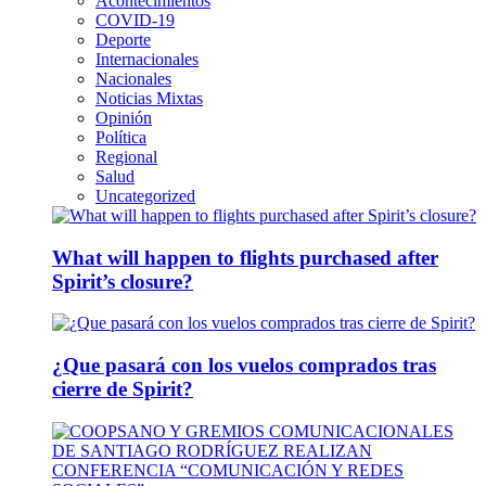
Acontecimientos
COVID-19
Deporte
Internacionales
Nacionales
Noticias Mixtas
Opinión
Política
Regional
Salud
Uncategorized
What will happen to flights purchased after
Spirit’s closure?
¿Que pasará con los vuelos comprados tras
cierre de Spirit?