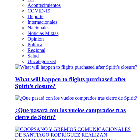
Acontecimientos
COVID-19
Deporte
Internacionales
Nacionales
Noticias Mixtas
Opinión
Política
Regional
Salud
Uncategorized
What will happen to flights purchased after
Spirit’s closure?
¿Que pasará con los vuelos comprados tras
cierre de Spirit?