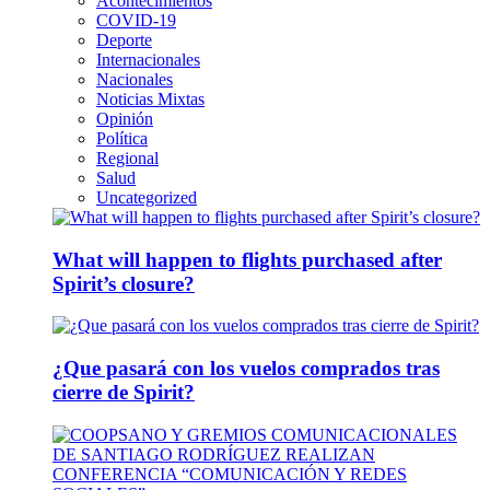
Acontecimientos
COVID-19
Deporte
Internacionales
Nacionales
Noticias Mixtas
Opinión
Política
Regional
Salud
Uncategorized
What will happen to flights purchased after
Spirit’s closure?
¿Que pasará con los vuelos comprados tras
cierre de Spirit?