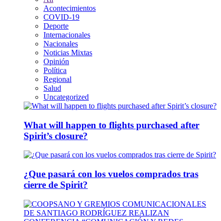
Acontecimientos
COVID-19
Deporte
Internacionales
Nacionales
Noticias Mixtas
Opinión
Política
Regional
Salud
Uncategorized
What will happen to flights purchased after
Spirit’s closure?
¿Que pasará con los vuelos comprados tras
cierre de Spirit?