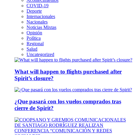
Acontecimientos
COVID-19
Deporte
Internacionales
Nacionales
Noticias Mixtas
Opinión
Política
Regional
Salud
Uncategorized
What will happen to flights purchased after
Spirit’s closure?
¿Que pasará con los vuelos comprados tras
cierre de Spirit?