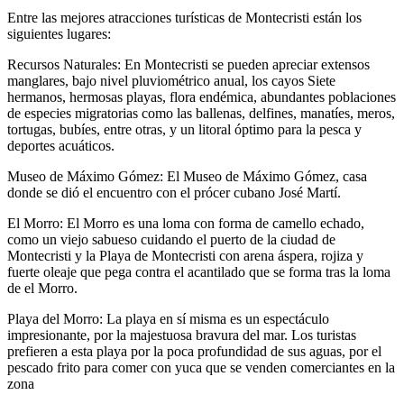
Entre las mejores atracciones turísticas de Montecristi están los
siguientes lugares:
Recursos Naturales: En Montecristi se pueden apreciar extensos
manglares, bajo nivel pluviométrico anual, los cayos Siete
hermanos, hermosas playas, flora endémica, abundantes poblaciones
de especies migratorias como las ballenas, delfines, manatíes, meros,
tortugas, bubíes, entre otras, y un litoral óptimo para la pesca y
deportes acuáticos.
Museo de Máximo Gómez: El Museo de Máximo Gómez, casa
donde se dió el encuentro con el prócer cubano José Martí.
El Morro: El Morro es una loma con forma de camello echado,
como un viejo sabueso cuidando el puerto de la ciudad de
Montecristi y la Playa de Montecristi con arena áspera, rojiza y
fuerte oleaje que pega contra el acantilado que se forma tras la loma
de el Morro.
Playa del Morro: La playa en sí misma es un espectáculo
impresionante, por la majestuosa bravura del mar. Los turistas
prefieren a esta playa por la poca profundidad de sus aguas, por el
pescado frito para comer con yuca que se venden comerciantes en la
zona