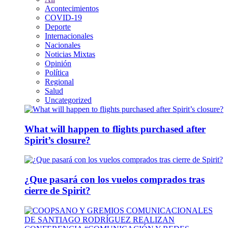
Acontecimientos
COVID-19
Deporte
Internacionales
Nacionales
Noticias Mixtas
Opinión
Política
Regional
Salud
Uncategorized
What will happen to flights purchased after
Spirit’s closure?
¿Que pasará con los vuelos comprados tras
cierre de Spirit?