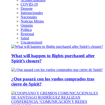
Acontecimientos
COVID-19
Deporte
Internacionales
Nacionales
Noticias Mixtas
Opinión
Política
Regional
Salud
Uncategorized
What will happen to flights purchased after
Spirit’s closure?
¿Que pasará con los vuelos comprados tras
cierre de Spirit?