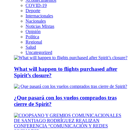
Acontecimientos
COVID-19
Deporte
Internacionales
Nacionales
Noticias Mixtas
Opinión
Política
Regional
Salud
Uncategorized
What will happen to flights purchased after
Spirit’s closure?
¿Que pasará con los vuelos comprados tras
cierre de Spirit?