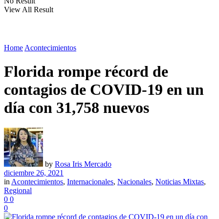
No Result
View All Result
Home
Acontecimientos
Florida rompe récord de
contagios de COVID-19 en un
día con 31,758 nuevos
by
Rosa Iris Mercado
diciembre 26, 2021
in
Acontecimientos
,
Internacionales
,
Nacionales
,
Noticias Mixtas
,
Regional
0
0
0