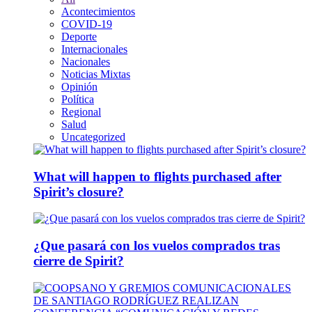
Acontecimientos
COVID-19
Deporte
Internacionales
Nacionales
Noticias Mixtas
Opinión
Política
Regional
Salud
Uncategorized
What will happen to flights purchased after
Spirit’s closure?
¿Que pasará con los vuelos comprados tras
cierre de Spirit?