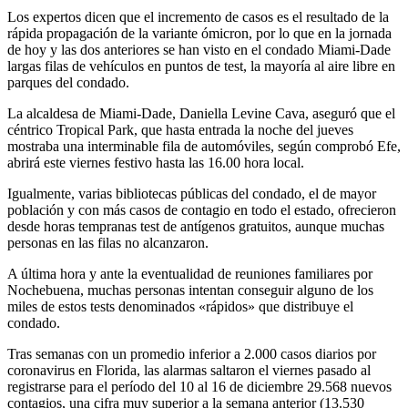
Los expertos dicen que el incremento de casos es el resultado de la
rápida propagación de la variante ómicron, por lo que en la jornada
de hoy y las dos anteriores se han visto en el condado Miami-Dade
largas filas de vehículos en puntos de test, la mayoría al aire libre en
parques del condado.
La alcaldesa de Miami-Dade, Daniella Levine Cava, aseguró que el
céntrico Tropical Park, que hasta entrada la noche del jueves
mostraba una interminable fila de automóviles, según comprobó Efe,
abrirá este viernes festivo hasta las 16.00 hora local.
Igualmente, varias bibliotecas públicas del condado, el de mayor
población y con más casos de contagio en todo el estado, ofrecieron
desde horas tempranas test de antígenos gratuitos, aunque muchas
personas en las filas no alcanzaron.
A última hora y ante la eventualidad de reuniones familiares por
Nochebuena, muchas personas intentan conseguir alguno de los
miles de estos tests denominados «rápidos» que distribuye el
condado.
Tras semanas con un promedio inferior a 2.000 casos diarios por
coronavirus en Florida, las alarmas saltaron el viernes pasado al
registrarse para el período del 10 al 16 de diciembre 29.568 nuevos
contagios, una cifra muy superior a la semana anterior (13.530