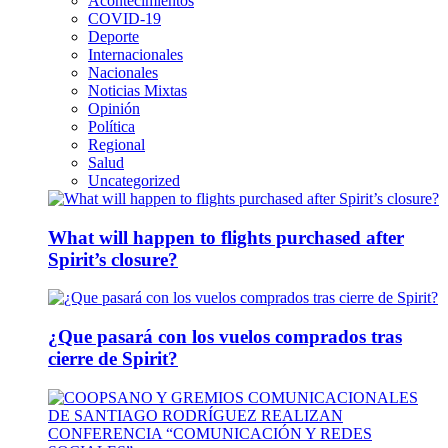
Acontecimientos
COVID-19
Deporte
Internacionales
Nacionales
Noticias Mixtas
Opinión
Política
Regional
Salud
Uncategorized
What will happen to flights purchased after
Spirit’s closure?
¿Que pasará con los vuelos comprados tras
cierre de Spirit?