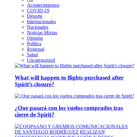
Acontecimientos
COVID-19
Deporte
Internacionales
Nacionales
Noticias Mixtas
Opinión
Política
Regional
Salud
Uncategorized
What will happen to flights purchased after
Spirit’s closure?
¿Que pasará con los vuelos comprados tras
cierre de Spirit?