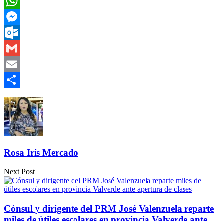
Twitter
WhatsApp
Messenger
Outlook.com
Gmail
Email
Compartir
Rosa Iris Mercado
Next Post
Cónsul y dirigente del PRM José Valenzuela reparte
miles de útiles escolares en provincia Valverde ante