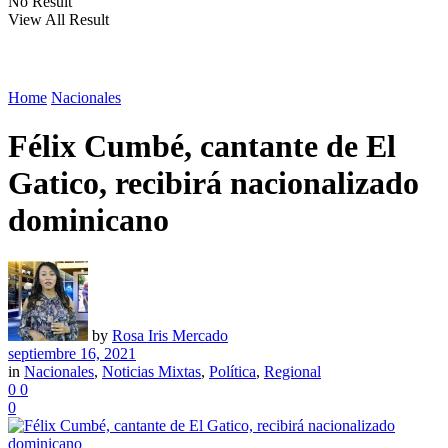
No Result
View All Result
Home
Nacionales
Félix Cumbé, cantante de El
Gatico, recibirá nacionalizado
dominicano
by
Rosa Iris Mercado
septiembre 16, 2021
in
Nacionales
,
Noticias Mixtas
,
Política
,
Regional
0
0
0