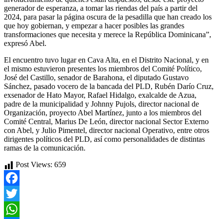
generador de esperanza, a tomar las riendas del país a partir del
2024, para pasar la página oscura de la pesadilla que han creado los
que hoy gobiernan, y empezar a hacer posibles las grandes
transformaciones que necesita y merece la República Dominicana”,
expresó Abel.
El encuentro tuvo lugar en Cava Alta, en el Distrito Nacional, y en
el mismo estuvieron
presentes
los miembros del Comité Político,
José del Castillo, senador de Barahona, el diputado Gustavo
Sánchez
, pasado vocero de la bancada del PLD
, Rubén Darí
o Cruz,
exsenador de Hato Mayor, Rafael Hidalgo, exalcalde de Azua,
padre de la municipalidad y
Johnny
Pujols
,
director nacional de
Organización, proyecto Abel Martínez, junto a los miembros del
Comité Central,
Marius
De León, director
nacional Sector Externo
con Abel, y Julio Pimentel, director nacional Operativo, entre otros
dirigentes políticos del PLD, así como personalidades de distintas
ramas de la comunicación.
Post Views:
659
Facebook
Twitter