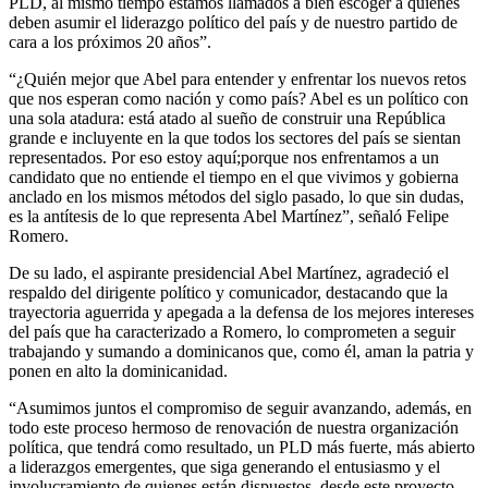
PLD, al mismo tiempo estamos llamados a bien escoger a quienes
deben asumir el liderazgo político del país y de nuestro partido de
cara a los próximos 20 años”.
“¿Quién mejor que Abel para entender y enfrentar los nuevos retos
que nos esperan como nación y como país? Abel es un político con
una sola atadura: está atad
o al sueño de construir una Repú
blica
grande e incluyente en la que todos los sectores del país se sientan
re
presentados. Por eso estoy aquí;
porque nos enfrentamos a un
candidato que no entiende el tiempo en el que vivimos y gobierna
anclado en los mismos métodos del siglo pasado, lo
que
sin dudas,
es la antítesis de lo que representa Abel Martínez”, señaló Felipe
Romero.
De su lado, el aspirante presidencial Abel Martínez, agradeció el
respaldo del dirigente político y comunicador, destacando que la
trayectoria aguerrida y apegada a la defensa de los mejores intereses
del país que ha caracterizado a Romero, lo comprometen a seguir
trabajando y sumando a dominicanos que
,
como él, aman la patria y
ponen en alto la dominicanidad.
“Asumimos juntos el compromiso de seguir avanzando, además, en
todo este proceso hermoso de renovación de nuestra organización
política, que tendrá como resultado, un PLD más fuerte, más abierto
a liderazgos emergentes, que siga generando el entusiasmo y el
involucramiento de quienes están dispuestos, desde este proyecto