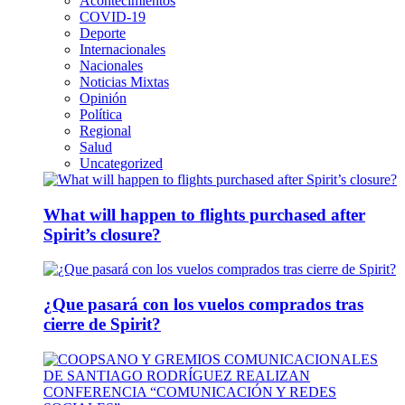
Acontecimientos
COVID-19
Deporte
Internacionales
Nacionales
Noticias Mixtas
Opinión
Política
Regional
Salud
Uncategorized
What will happen to flights purchased after
Spirit’s closure?
¿Que pasará con los vuelos comprados tras
cierre de Spirit?