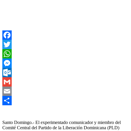
Facebook
Twitter
WhatsApp
Messenger
Outlook.com
Gmail
Email
Compartir
Santo
Domingo.-
El experimentado comunicador y miembro del
Comité Central del Partido de la Liberación Dominicana (PLD)