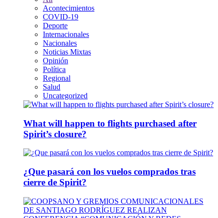
Acontecimientos
COVID-19
Deporte
Internacionales
Nacionales
Noticias Mixtas
Opinión
Política
Regional
Salud
Uncategorized
What will happen to flights purchased after
Spirit’s closure?
¿Que pasará con los vuelos comprados tras
cierre de Spirit?