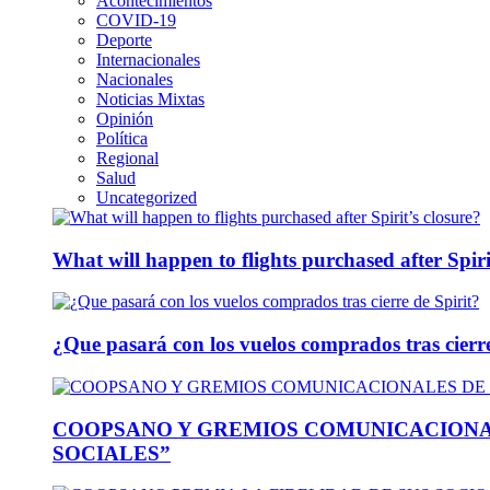
Acontecimientos
COVID-19
Deporte
Internacionales
Nacionales
Noticias Mixtas
Opinión
Política
Regional
Salud
Uncategorized
What will happen to flights purchased after Spiri
¿Que pasará con los vuelos comprados tras cierre
COOPSANO Y GREMIOS COMUNICACIONA
SOCIALES”