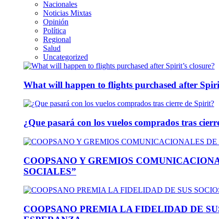
Nacionales
Noticias Mixtas
Opinión
Política
Regional
Salud
Uncategorized
What will happen to flights purchased after Spiri
¿Que pasará con los vuelos comprados tras cierre
COOPSANO Y GREMIOS COMUNICACIONA
SOCIALES”
COOPSANO PREMIA LA FIDELIDAD DE S