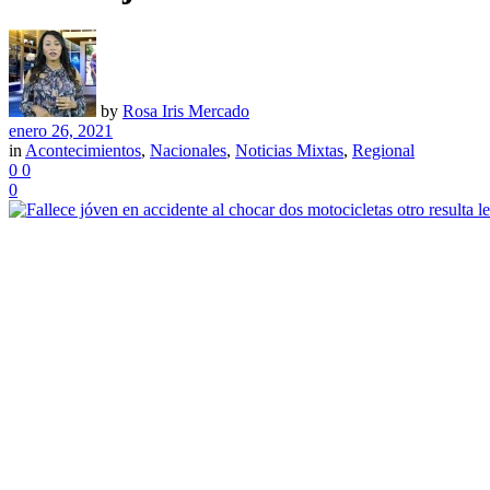
by
Rosa Iris Mercado
enero 26, 2021
in
Acontecimientos
,
Nacionales
,
Noticias Mixtas
,
Regional
0
0
0