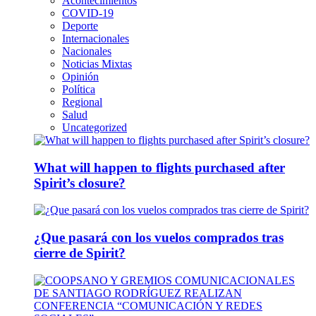
Acontecimientos
COVID-19
Deporte
Internacionales
Nacionales
Noticias Mixtas
Opinión
Política
Regional
Salud
Uncategorized
What will happen to flights purchased after
Spirit’s closure?
¿Que pasará con los vuelos comprados tras
cierre de Spirit?