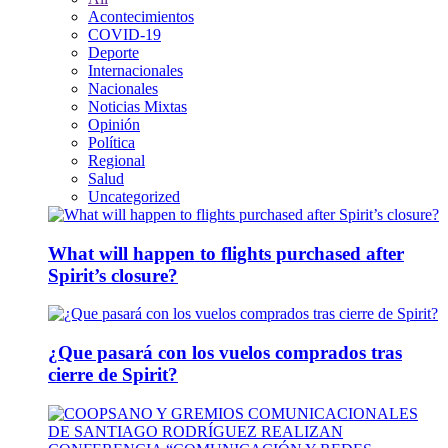
Acontecimientos
COVID-19
Deporte
Internacionales
Nacionales
Noticias Mixtas
Opinión
Política
Regional
Salud
Uncategorized
What will happen to flights purchased after
Spirit’s closure?
¿Que pasará con los vuelos comprados tras
cierre de Spirit?