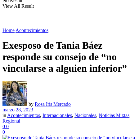
No Result
View All Result
Home
Acontecimientos
Exesposo de Tania Báez
responde su consejo de “no
vincularse a alguien inferior”
by
Rosa Iris Mercado
marzo 28, 2023
in
Acontecimientos
,
Internacionales
,
Nacionales
,
Noticias Mixtas
,
Regional
0
0
0