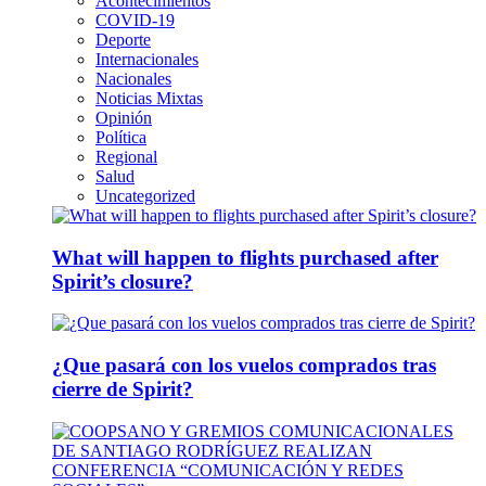
Acontecimientos
COVID-19
Deporte
Internacionales
Nacionales
Noticias Mixtas
Opinión
Política
Regional
Salud
Uncategorized
What will happen to flights purchased after
Spirit’s closure?
¿Que pasará con los vuelos comprados tras
cierre de Spirit?