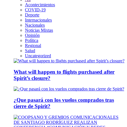
Acontecimientos
COVID-19
Deporte
Internacionales
Nacionales
Noticias Mixtas
Opinión
Política
Regional
Salud
Uncategorized
What will happen to flights purchased after
Spirit’s closure?
¿Que pasará con los vuelos comprados tras
cierre de Spirit?