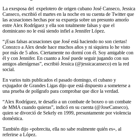
Compartir
La exesposa del expelotero de origen cubano José Canseco, Jessica
Canseco, escribió el martes en la noche en su cuenta de Twitter que
las acusaciones hechas por su expareja sobre un presunto amorío
entre Alex Rodríguez y ella son totalmente falsas y que el
dominicano no le está siendo infiel a Jennifer López.
“¡Esas falsas acusaciones que José está haciendo no son ciertas!
Conozco a Alex desde hace muchos años y ni siquiera lo he visto
por más de 5 años. Ciertamente no dormí con él. Soy amigable con
él y con Jennifer. En cuanto a José puede seguir jugando con sus
amigos alienígenas”, escribió Jessica (@jessicacanseco) en la red
social.
En varios tuits publicados el pasado domingo, el cubano y
exjugador de Grandes Ligas dijo que está dispuesto a someterse a
una prueba de polígrafo para comprobar que dice la verdad.
“Alex Rodríguez, te desafío a un combate de boxeo o un combate
de MMA cuando quieras”, indicó en su cuenta (@JoseCanseco),
quien se divorció de Sekely en 1999, presuntamente por violencia
doméstica.
También dijo «pobrecita, ella no sabe realmente quién es», al
referirse a López.