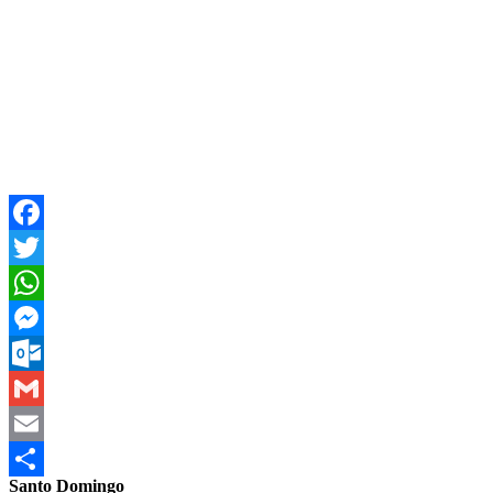
Facebook
Twitter
WhatsApp
Messenger
Outlook.com
Gmail
Email
Santo Domingo