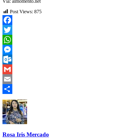
Vía: almomento.net
Post Views:
875
Facebook
Twitter
WhatsApp
Messenger
Outlook.com
Gmail
Email
Compartir
Rosa Iris Mercado