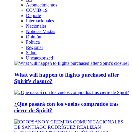
Acontecimientos
COVID-19
Deporte
Internacionales
Nacionales
Noticias Mixtas
Opinión
Política
Regional
Salud
Uncategorized
What will happen to flights purchased after
Spirit’s closure?
¿Que pasará con los vuelos comprados tras
cierre de Spirit?