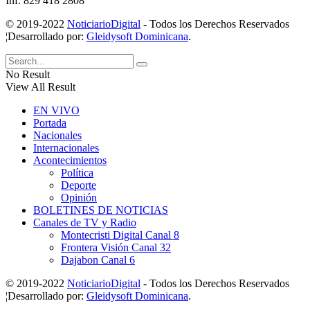
Inf. 829 418 2808
© 2019-2022
NoticiarioDigital
- Todos los Derechos Reservados
¦Desarrollado por:
Gleidysoft Dominicana
.
No Result
View All Result
EN VIVO
Portada
Nacionales
Internacionales
Acontecimientos
Política
Deporte
Opinión
BOLETINES DE NOTICIAS
Canales de TV y Radio
Montecristi Digital Canal 8
Frontera Visión Canal 32
Dajabon Canal 6
© 2019-2022
NoticiarioDigital
- Todos los Derechos Reservados
¦Desarrollado por:
Gleidysoft Dominicana
.