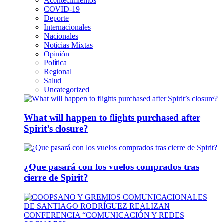
Acontecimientos
COVID-19
Deporte
Internacionales
Nacionales
Noticias Mixtas
Opinión
Política
Regional
Salud
Uncategorized
What will happen to flights purchased after
Spirit’s closure?
¿Que pasará con los vuelos comprados tras
cierre de Spirit?