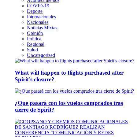
Acontecimientos
COVID-19
Deporte
Internacionales
Nacionales
Noticias Mixtas
Opinión
Política
Regional
Salud
Uncategorized
What will happen to flights purchased after
Spirit’s closure?
¿Que pasará con los vuelos comprados tras
cierre de Spirit?