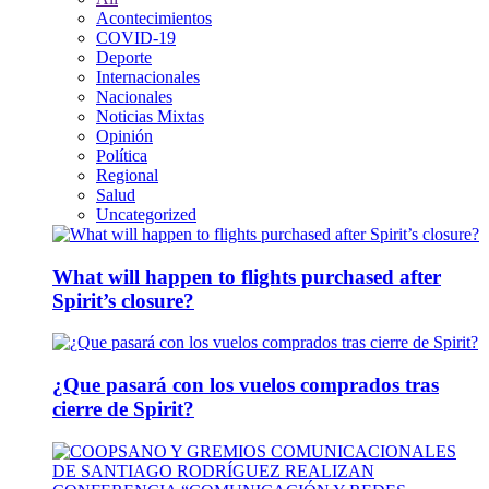
Acontecimientos
COVID-19
Deporte
Internacionales
Nacionales
Noticias Mixtas
Opinión
Política
Regional
Salud
Uncategorized
What will happen to flights purchased after
Spirit’s closure?
¿Que pasará con los vuelos comprados tras
cierre de Spirit?