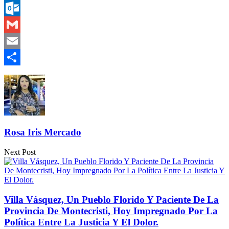
Messenger
Outlook.com
Gmail
Email
Compartir
Rosa Iris Mercado
Next Post
Villa Vásquez, Un Pueblo Florido Y Paciente De La
Provincia De Montecristi, Hoy Impregnado Por La
Política Entre La Justicia Y El Dolor.