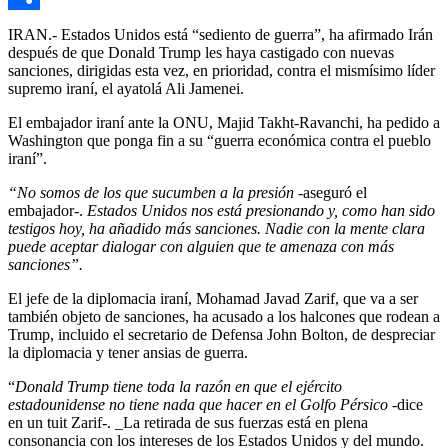
Compartir
IRAN.- Estados Unidos está “sediento de guerra”, ha afirmado Irán
después de que Donald Trump les haya castigado con nuevas
sanciones, dirigidas esta vez, en prioridad, contra el mismísimo líder
supremo iraní, el ayatolá Ali Jamenei.
El embajador iraní ante la ONU, Majid Takht-Ravanchi, ha pedido a
Washington que ponga fin a su “guerra económica contra el pueblo
iraní”.
“No somos de los que sucumben a la presión
-aseguró el
embajador-.
Estados Unidos nos está presionando y, como han sido
testigos hoy, ha añadido más sanciones. Nadie con la mente clara
puede aceptar dialogar con alguien que te amenaza con más
sanciones”.
El jefe de la diplomacia iraní, Mohamad Javad Zarif, que va a ser
también objeto de sanciones, ha acusado a los halcones que rodean a
Trump, incluido el secretario de Defensa John Bolton, de despreciar
la diplomacia y tener ansias de guerra.
“
Donald Trump tiene toda la razón en que el ejército
estadounidense no tiene nada que hacer en el Golfo Pérsico
-dice
en un tuit Zarif-. _La retirada de sus fuerzas está en plena
consonancia con los intereses de los Estados Unidos y del mundo.