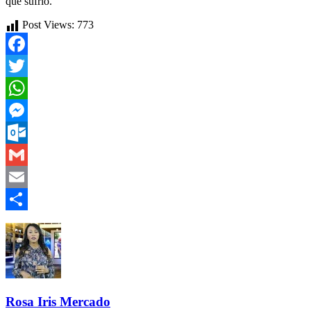
que sufrió.
Post Views:
773
Facebook
Twitter
WhatsApp
Messenger
Outlook.com
Gmail
Email
Compartir
Rosa Iris Mercado