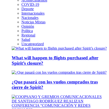
Acontecimientos
COVID-19
Deporte
Internacionales
Nacionales
Noticias Mixtas
Opinión
Política
Regional
Salud
Uncategorized
What will happen to flights purchased after
Spirit’s closure?
¿Que pasará con los vuelos comprados tras
cierre de Spirit?