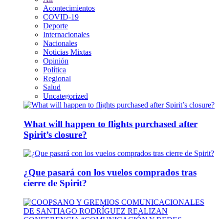
Acontecimientos
COVID-19
Deporte
Internacionales
Nacionales
Noticias Mixtas
Opinión
Política
Regional
Salud
Uncategorized
What will happen to flights purchased after
Spirit’s closure?
¿Que pasará con los vuelos comprados tras
cierre de Spirit?