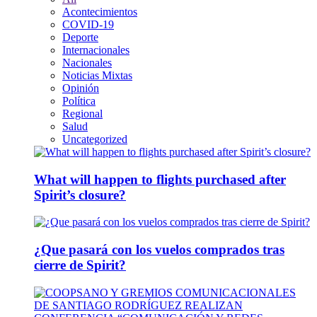
Acontecimientos
COVID-19
Deporte
Internacionales
Nacionales
Noticias Mixtas
Opinión
Política
Regional
Salud
Uncategorized
What will happen to flights purchased after
Spirit’s closure?
¿Que pasará con los vuelos comprados tras
cierre de Spirit?