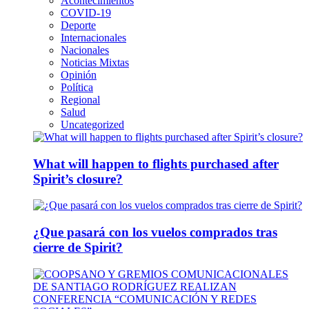
Acontecimientos
COVID-19
Deporte
Internacionales
Nacionales
Noticias Mixtas
Opinión
Política
Regional
Salud
Uncategorized
What will happen to flights purchased after
Spirit’s closure?
¿Que pasará con los vuelos comprados tras
cierre de Spirit?