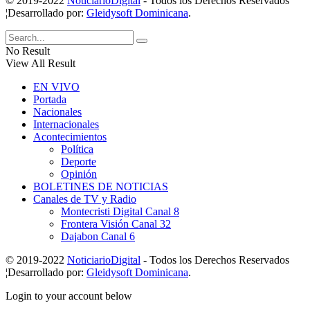
© 2019-2022
NoticiarioDigital
- Todos los Derechos Reservados
¦Desarrollado por:
Gleidysoft Dominicana
.
No Result
View All Result
EN VIVO
Portada
Nacionales
Internacionales
Acontecimientos
Política
Deporte
Opinión
BOLETINES DE NOTICIAS
Canales de TV y Radio
Montecristi Digital Canal 8
Frontera Visión Canal 32
Dajabon Canal 6
© 2019-2022
NoticiarioDigital
- Todos los Derechos Reservados
¦Desarrollado por:
Gleidysoft Dominicana
.
Login to your account below