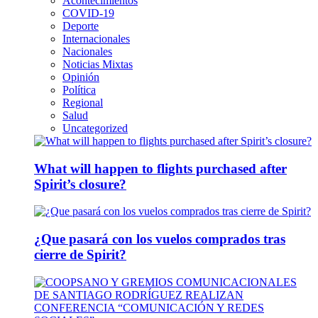
Acontecimientos
COVID-19
Deporte
Internacionales
Nacionales
Noticias Mixtas
Opinión
Política
Regional
Salud
Uncategorized
What will happen to flights purchased after
Spirit’s closure?
¿Que pasará con los vuelos comprados tras
cierre de Spirit?