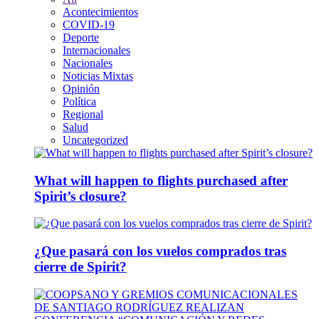
Acontecimientos
COVID-19
Deporte
Internacionales
Nacionales
Noticias Mixtas
Opinión
Política
Regional
Salud
Uncategorized
What will happen to flights purchased after
Spirit’s closure?
¿Que pasará con los vuelos comprados tras
cierre de Spirit?