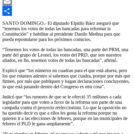
Gmail
Email
Compartir
SANTO DOMINGO.- El diputado Elpidio Báez aseguró que
“tenemos los votos de todas las bancadas para reformar la
Constitución” y habilitar al presidente Danilo Medina para que
pueda repostularse para los próximos comicios.
“Tenemos los votos de todas las bancadas, una parte del PRM, una
parte del grupo de Leonel, los votos del PRD, que son nuestros
aliados, en fin, tenemos votos de todas las bancadas”, afirmó.
Explicó que “los números no cuadran para el que está afuera, pero
los que estamos adentro sí sabemos que cuadra, porque por más que
firmen, por más que publiquen y hagan declaraciones concluyentes,
lo que está pasando dentro del Congreso es otra cosa”.
Indicó que “los rumores de que se le ofreció 35 millones a cada
legislador para que voten a favor de la reforma son parte de una
campaña contra el proyecto reeleccionista. Lo que la oposición no
ha querido decir es que a ellos les gusta la reforma porque no
quieren ir a las elecciones de febrero, porque en las municipales de
febrero el PLD le gana ampliamente”.
“Si tu pierdes en febrero, tú no me vas a decir a mí que me vas a