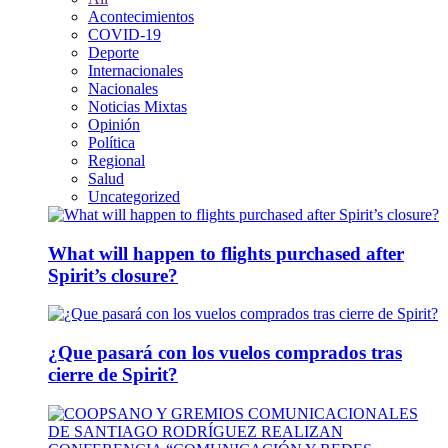
Acontecimientos
COVID-19
Deporte
Internacionales
Nacionales
Noticias Mixtas
Opinión
Política
Regional
Salud
Uncategorized
What will happen to flights purchased after
Spirit’s closure?
¿Que pasará con los vuelos comprados tras
cierre de Spirit?