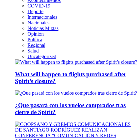
Acontecimientos
COVID-19
Deporte
Internacionales
Nacionales
Noticias Mixtas
Opinión
Política
Regional
Salud
Uncategorized
What will happen to flights purchased after
Spirit’s closure?
¿Que pasará con los vuelos comprados tras
cierre de Spirit?