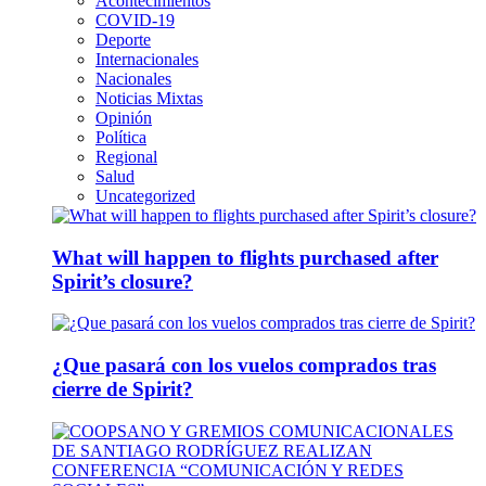
Acontecimientos
COVID-19
Deporte
Internacionales
Nacionales
Noticias Mixtas
Opinión
Política
Regional
Salud
Uncategorized
What will happen to flights purchased after
Spirit’s closure?
¿Que pasará con los vuelos comprados tras
cierre de Spirit?