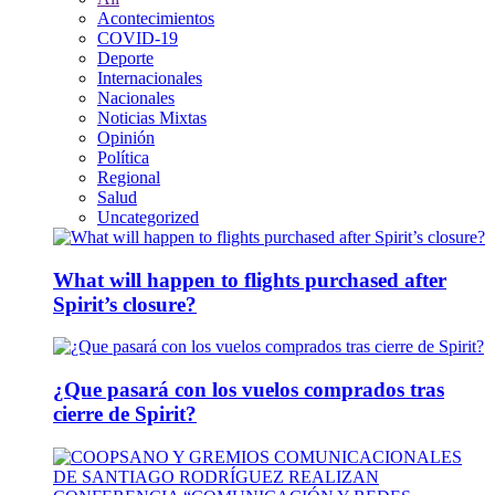
Acontecimientos
COVID-19
Deporte
Internacionales
Nacionales
Noticias Mixtas
Opinión
Política
Regional
Salud
Uncategorized
What will happen to flights purchased after
Spirit’s closure?
¿Que pasará con los vuelos comprados tras
cierre de Spirit?