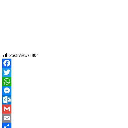
Post Views:
804
Facebook
Twitter
WhatsApp
Messenger
Outlook.com
Gmail
Email