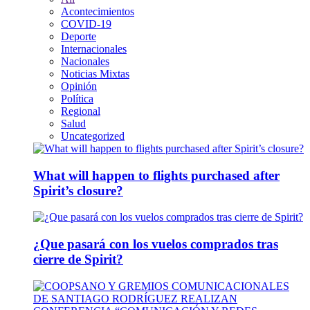
Acontecimientos
COVID-19
Deporte
Internacionales
Nacionales
Noticias Mixtas
Opinión
Política
Regional
Salud
Uncategorized
What will happen to flights purchased after
Spirit’s closure?
¿Que pasará con los vuelos comprados tras
cierre de Spirit?