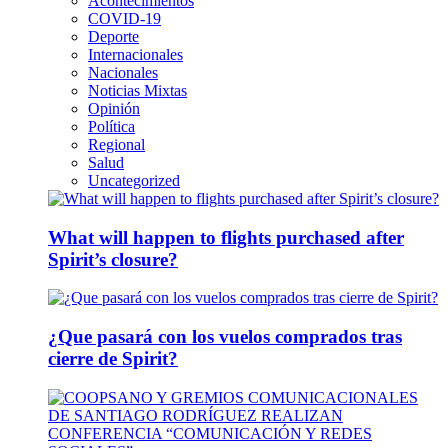
Acontecimientos
COVID-19
Deporte
Internacionales
Nacionales
Noticias Mixtas
Opinión
Política
Regional
Salud
Uncategorized
What will happen to flights purchased after
Spirit’s closure?
¿Que pasará con los vuelos comprados tras
cierre de Spirit?