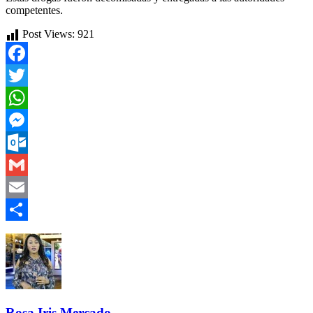
competentes.
Post Views:
921
Facebook
Twitter
WhatsApp
Messenger
Outlook.com
Gmail
Email
Compartir
Rosa Iris Mercado