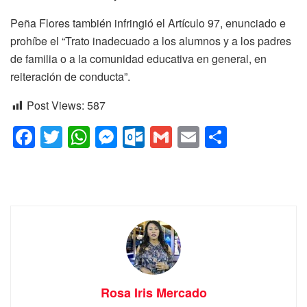
Peña Flores también infringió el Artículo 97, enunciado e
prohíbe el “Trato inadecuado a los alumnos y a los padres
de familia o a la comunidad educativa en general, en
reiteración de conducta”.
Post Views:
587
F
T
W
M
O
G
E
C
a
wi
h
e
ut
m
m
o
c
tt
at
ss
lo
ail
ail
m
e
er
s
e
o
p
b
A
n
k.
ar
o
p
g
c
tir
o
p
er
o
k
m
Rosa Iris Mercado