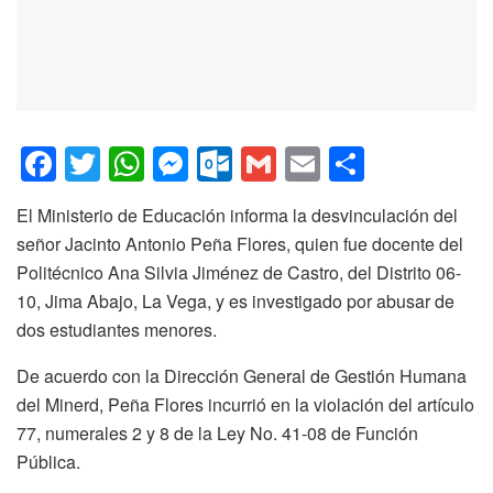
F
T
W
M
O
G
E
C
a
wi
h
e
ut
m
m
o
El Ministerio de Educación informa la desvinculación del
c
tt
at
ss
lo
ail
ail
m
señor Jacinto Antonio Peña Flores, quien fue docente del
e
er
s
e
o
p
Politécnico Ana Silvia Jiménez de Castro, del Distrito 06-
b
A
n
k.
ar
10, Jima Abajo, La Vega, y es investigado por abusar de
o
p
g
c
tir
dos estudiantes menores.
o
p
er
o
De acuerdo con la Dirección General de Gestión Humana
k
m
del Minerd, Peña Flores incurrió en la violación del artículo
77, numerales 2 y 8 de la Ley No. 41-08 de Función
Pública.