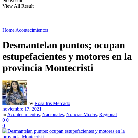
No Result
View All Result
Home
Acontecimientos
Desmantelan puntos; ocupan
estupefacientes y motores en la
provincia Montecristi
by
Rosa Iris Mercado
noviembre 17, 2021
in
Acontecimientos
,
Nacionales
,
Noticias Mixtas
,
Regional
0
0
0