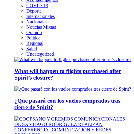
Acontecimientos
COVID-19
Deporte
Internacionales
Nacionales
Noticias Mixtas
Opinión
Política
Regional
Salud
Uncategorized
What will happen to flights purchased after
Spirit’s closure?
¿Que pasará con los vuelos comprados tras
cierre de Spirit?