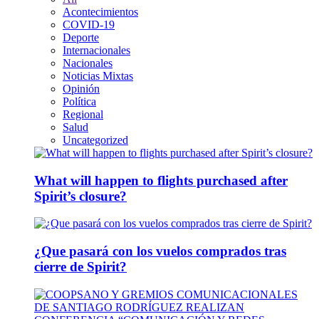
Acontecimientos
COVID-19
Deporte
Internacionales
Nacionales
Noticias Mixtas
Opinión
Política
Regional
Salud
Uncategorized
What will happen to flights purchased after
Spirit’s closure?
¿Que pasará con los vuelos comprados tras
cierre de Spirit?