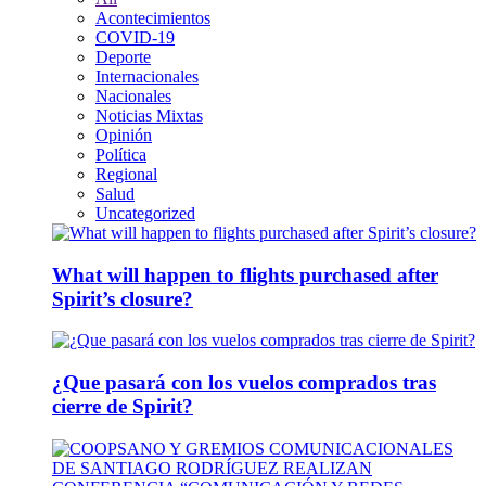
Acontecimientos
COVID-19
Deporte
Internacionales
Nacionales
Noticias Mixtas
Opinión
Política
Regional
Salud
Uncategorized
What will happen to flights purchased after
Spirit’s closure?
¿Que pasará con los vuelos comprados tras
cierre de Spirit?