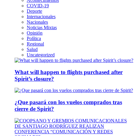
Acontecimientos
COVID-19
Deporte
Internacionales
Nacionales
Noticias Mixtas
Opinión
Política
Regional
Salud
Uncategorized
What will happen to flights purchased after
Spirit’s closure?
¿Que pasará con los vuelos comprados tras
cierre de Spirit?