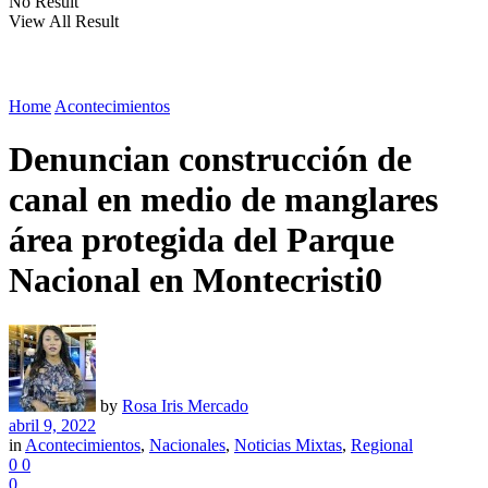
No Result
View All Result
Home
Acontecimientos
Denuncian construcción de
canal en medio de manglares
área protegida del Parque
Nacional en Montecristi0
by
Rosa Iris Mercado
abril 9, 2022
in
Acontecimientos
,
Nacionales
,
Noticias Mixtas
,
Regional
0
0
0