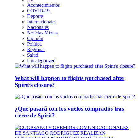
Acontecimientos
COVID-19
Deporte
Internacionales
Nacionales
Noticias Mixtas
Opinión
Política
Regional
Salud
Uncategorized
What will happen to flights purchased after
Spirit’s closure?
¿Que pasará con los vuelos comprados tras
cierre de Spirit?