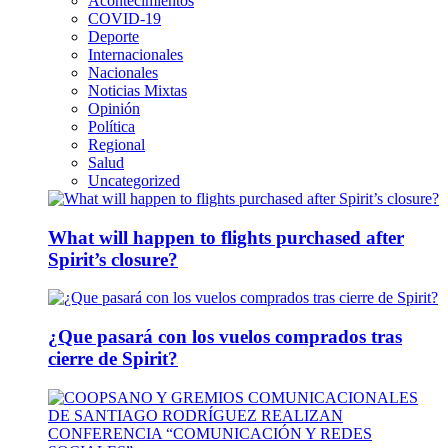
Acontecimientos
COVID-19
Deporte
Internacionales
Nacionales
Noticias Mixtas
Opinión
Política
Regional
Salud
Uncategorized
What will happen to flights purchased after
Spirit’s closure?
¿Que pasará con los vuelos comprados tras
cierre de Spirit?