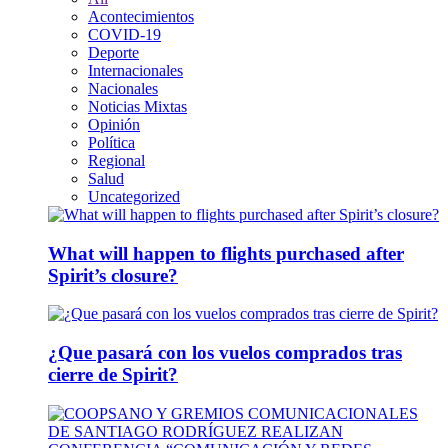
Acontecimientos
COVID-19
Deporte
Internacionales
Nacionales
Noticias Mixtas
Opinión
Política
Regional
Salud
Uncategorized
What will happen to flights purchased after
Spirit’s closure?
¿Que pasará con los vuelos comprados tras
cierre de Spirit?