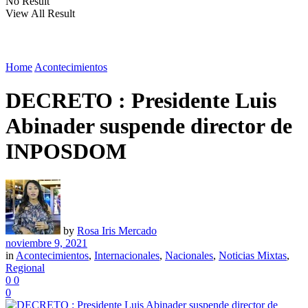
No Result
View All Result
Home
Acontecimientos
DECRETO : Presidente Luis
Abinader suspende director de
INPOSDOM
by
Rosa Iris Mercado
noviembre 9, 2021
in
Acontecimientos
,
Internacionales
,
Nacionales
,
Noticias Mixtas
,
Regional
0
0
0