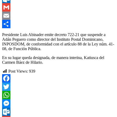
Outlook.com
Gmail
Email
Compartir
Presidente Luis Abinader emite decreto 722-21 que suspende a
Adán Peguero como director del Instituto Postal Dominicano,
INPOSDOM, de conformidad con el artículo 88 de la Ley núm. 41-
08, de Función Pública.
En su lugar queda designada, de manera interina, Katiusca del
Carmen Báez de Hilario.
Post Views:
939
Facebook
Twitter
WhatsApp
Messenger