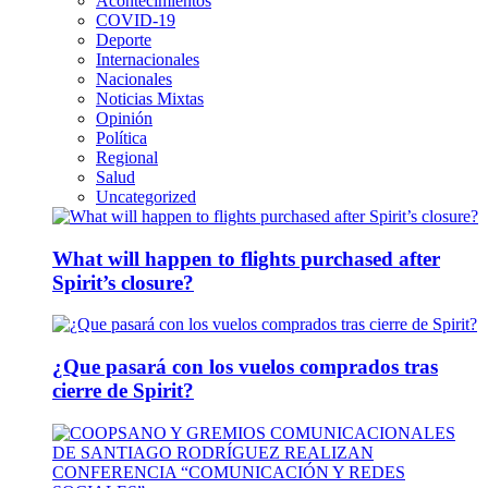
Acontecimientos
COVID-19
Deporte
Internacionales
Nacionales
Noticias Mixtas
Opinión
Política
Regional
Salud
Uncategorized
What will happen to flights purchased after
Spirit’s closure?
¿Que pasará con los vuelos comprados tras
cierre de Spirit?