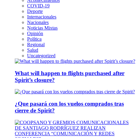
Acontecimientos
COVID-19
Deporte
Internacionales
Nacionales
Noticias Mixtas
Opinión
Política
Regional
Salud
Uncategorized
What will happen to flights purchased after
Spirit’s closure?
¿Que pasará con los vuelos comprados tras
cierre de Spirit?