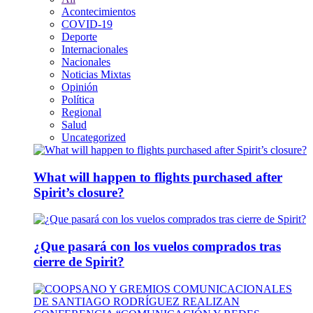
Acontecimientos
COVID-19
Deporte
Internacionales
Nacionales
Noticias Mixtas
Opinión
Política
Regional
Salud
Uncategorized
What will happen to flights purchased after
Spirit’s closure?
¿Que pasará con los vuelos comprados tras
cierre de Spirit?