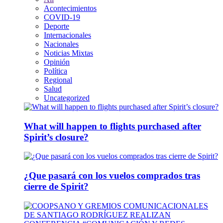
Acontecimientos
COVID-19
Deporte
Internacionales
Nacionales
Noticias Mixtas
Opinión
Política
Regional
Salud
Uncategorized
What will happen to flights purchased after
Spirit’s closure?
¿Que pasará con los vuelos comprados tras
cierre de Spirit?