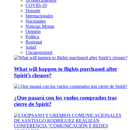
Acontecimientos
COVID-19
Deporte
Internacionales
Nacionales
Noticias Mixtas
Opinión
Política
Regional
Salud
Uncategorized
What will happen to flights purchased after
Spirit’s closure?
¿Que pasará con los vuelos comprados tras
cierre de Spirit?