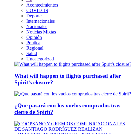
Acontecimientos
COVID-19
Deporte
Internacionales
Nacionales
Noticias Mixtas
Opinión
Política
Regional
Salud
Uncategorized
What will happen to flights purchased after
Spirit’s closure?
¿Que pasará con los vuelos comprados tras
cierre de Spirit?