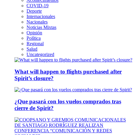
Acontecimientos
COVID-19
Deporte
Internacionales
Nacionales
Noticias Mixtas
Opinión
Política
Regional
Salud
Uncategorized
What will happen to flights purchased after
Spirit’s closure?
¿Que pasará con los vuelos comprados tras
cierre de Spirit?