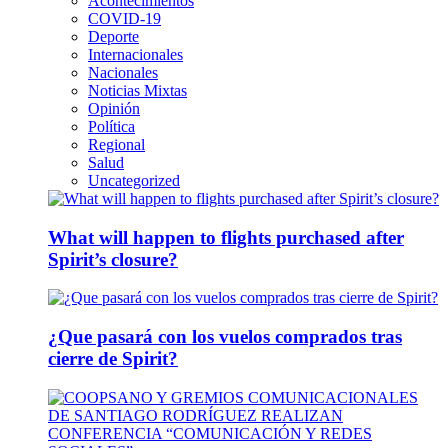
Acontecimientos
COVID-19
Deporte
Internacionales
Nacionales
Noticias Mixtas
Opinión
Política
Regional
Salud
Uncategorized
What will happen to flights purchased after
Spirit’s closure?
¿Que pasará con los vuelos comprados tras
cierre de Spirit?