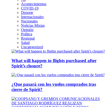
Acontecimientos
COVID-19
Deporte
Internacionales
Nacionales
Noticias Mixtas
Opinión
Política
Regional
Salud
Uncategorized
What will happen to flights purchased after
Spirit’s closure?
¿Que pasará con los vuelos comprados tras
cierre de Spirit?