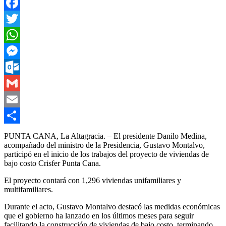
Facebook
Twitter
WhatsApp
Messenger
Outlook.com
Gmail
Email
Compartir
PUNTA CANA, La Altagracia. – El presidente Danilo Medina,
acompañado del ministro de la Presidencia, Gustavo Montalvo,
participó en el inicio de los trabajos del proyecto de viviendas de
bajo costo Crisfer Punta Cana.
El proyecto contará con 1,296 viviendas unifamiliares y
multifamiliares.
Durante el acto, Gustavo Montalvo destacó las medidas económicas
que el gobierno ha lanzado en los últimos meses para seguir
facilitando la construcción de viviendas de bajo costo, terminando