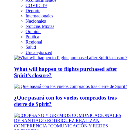
Acontecimientos
COVID-19
Deporte
Internacionales
Nacionales
Noticias Mixtas
Opinión
Política
Regional
Salud
Uncategorized
What will happen to flights purchased after
Spirit’s closure?
¿Que pasará con los vuelos comprados tras
cierre de Spirit?