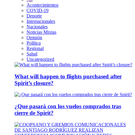
Acontecimientos
COVID-19
Deporte
Internacionales
Nacionales
Noticias Mixtas
Opinión
Política
Regional
Salud
Uncategorized
What will happen to flights purchased after
Spirit’s closure?
¿Que pasará con los vuelos comprados tras
cierre de Spirit?