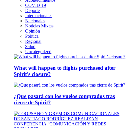
Acontecimientos
COVID-19
Deporte
Internacionales
Nacionales
Noticias Mixtas
Opinión
Política
Regional
Salud
Uncategorized
What will happen to flights purchased after
Spirit’s closure?
¿Que pasará con los vuelos comprados tras
cierre de Spirit?