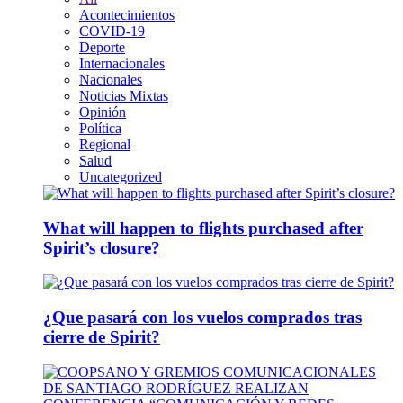
Acontecimientos
COVID-19
Deporte
Internacionales
Nacionales
Noticias Mixtas
Opinión
Política
Regional
Salud
Uncategorized
What will happen to flights purchased after
Spirit’s closure?
¿Que pasará con los vuelos comprados tras
cierre de Spirit?