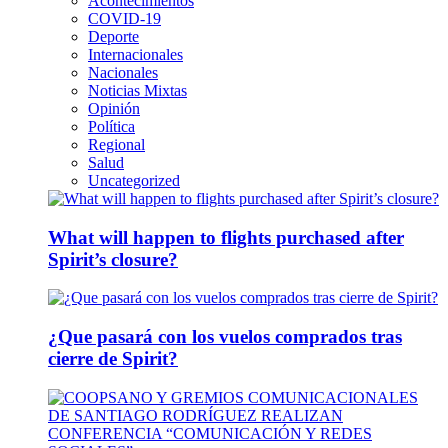
Acontecimientos
COVID-19
Deporte
Internacionales
Nacionales
Noticias Mixtas
Opinión
Política
Regional
Salud
Uncategorized
What will happen to flights purchased after
Spirit’s closure?
¿Que pasará con los vuelos comprados tras
cierre de Spirit?