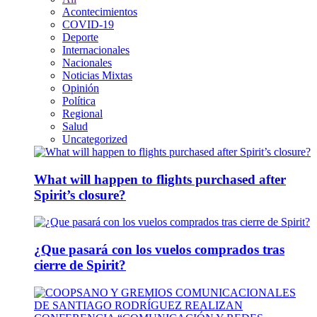
Acontecimientos
COVID-19
Deporte
Internacionales
Nacionales
Noticias Mixtas
Opinión
Política
Regional
Salud
Uncategorized
What will happen to flights purchased after
Spirit’s closure?
¿Que pasará con los vuelos comprados tras
cierre de Spirit?