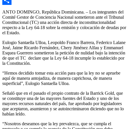
Email
Compartir
ANTO DOMINGO, República Dominicana. – Los integrantes del
Comité Gestor de Conciencia Nacional sometieron ante el Tribunal
Constitucional (TC) una acción directa de inconstitucionalidad
respecto a la Ley 64-18 sobre la emisión y colocación de deudas por
el Estado.
Eulogio Santaella Ulloa, Leopoldo Franco Barrera, Federico Lalane
José, Jaime Ricardo Fernández, Chery Jiménez Alfau y Emmanuel
Esquea Guerrero sometieron la petición de nulidad bajo la intención
de que el TC declare que la Ley 64-18 incumple lo establecido por
la Constitución.
“Hemos decidido tomar esta acción para que la ley no se apruebe
aquí de manera antojadiza, de manera caprichosa, de manera
superficial”, Eulogio Santaella Ulloa.
Señaló que en el pasado el propio contrato de la Barrick Gold, que
se constituye una de las mayores fuentes del Estado y uno de los
mayores recursos naturales del país, fue aprobado por legisladores
que aceptaron, asumieron y se autoincriminaron diciendo que no lo
habían leído.
“Nosotros deseamos que la ley prevalezca, que se cumpla el
protocolo y se cumpla la esencia de la Constitución que debe