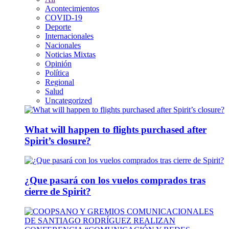
Acontecimientos
COVID-19
Deporte
Internacionales
Nacionales
Noticias Mixtas
Opinión
Política
Regional
Salud
Uncategorized
What will happen to flights purchased after
Spirit’s closure?
¿Que pasará con los vuelos comprados tras
cierre de Spirit?