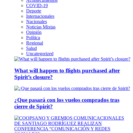
Acontecimientos
COVID-19
Deporte
Internacionales
Nacionales
Noticias Mixtas
Opinión
Política
Regional
Salud
Uncategorized
What will happen to flights purchased after
Spirit’s closure?
¿Que pasará con los vuelos comprados tras
cierre de Spirit?