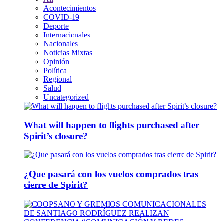
Acontecimientos
COVID-19
Deporte
Internacionales
Nacionales
Noticias Mixtas
Opinión
Política
Regional
Salud
Uncategorized
What will happen to flights purchased after
Spirit’s closure?
¿Que pasará con los vuelos comprados tras
cierre de Spirit?