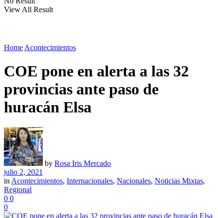
No Result
View All Result
Home
Acontecimientos
COE pone en alerta a las 32
provincias ante paso de
huracán Elsa
by
Rosa Iris Mercado
julio 2, 2021
in
Acontecimientos
,
Internacionales
,
Nacionales
,
Noticias Mixtas
,
Regional
0
0
0