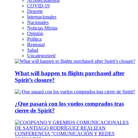
Acontecimientos
COVID-19
Deporte
Internacionales
Nacionales
Noticias Mixtas
Opinión
Política
Regional
Salud
Uncategorized
What will happen to flights purchased after
Spirit’s closure?
¿Que pasará con los vuelos comprados tras
cierre de Spirit?