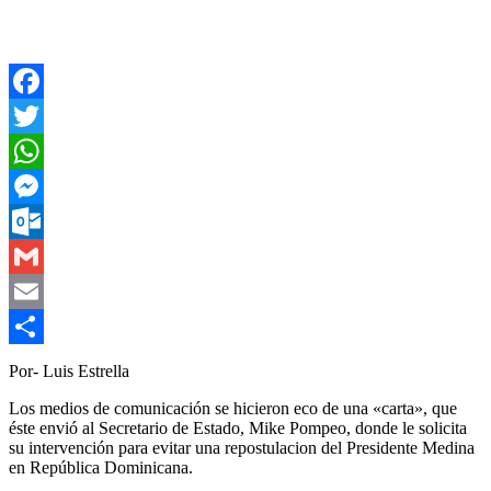
Facebook
Twitter
WhatsApp
Messenger
Outlook.com
Gmail
Email
Compartir
Por- Luis Estrella
Los medios de comunicación se hicieron eco de una «carta», que
éste envió al Secretario de Estado, Mike Pompeo, donde le solicita
su intervención para evitar una repostulacion del Presidente Medina
en República Dominicana.