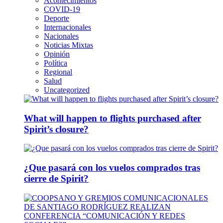
Acontecimientos
COVID-19
Deporte
Internacionales
Nacionales
Noticias Mixtas
Opinión
Política
Regional
Salud
Uncategorized
What will happen to flights purchased after
Spirit’s closure?
¿Que pasará con los vuelos comprados tras
cierre de Spirit?