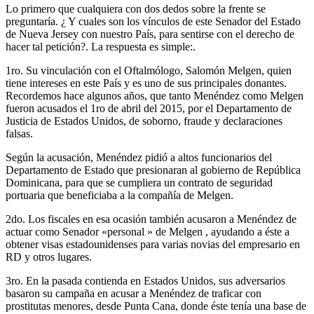
Lo primero que cualquiera con dos dedos sobre la frente se
preguntaría. ¿ Y cuales son los vínculos de este Senador del Estado
de Nueva Jersey con nuestro País, para sentirse con el derecho de
hacer tal petición?. La respuesta es simple:.
1ro. Su vinculación con el Oftalmólogo, Salomón Melgen, quien
tiene intereses en este País y es uno de sus principales donantes.
Recordemos hace algunos años, que tanto Menéndez como Melgen
fueron acusados el 1ro de abril del 2015, por el Departamento de
Justicia de Estados Unidos, de soborno, fraude y declaraciones
falsas.
Según la acusación, Menéndez pidió a altos funcionarios del
Departamento de Estado que presionaran al gobierno de República
Dominicana, para que se cumpliera un contrato de seguridad
portuaria que beneficiaba a la compañía de Melgen.
2do. Los fiscales en esa ocasión también acusaron a Menéndez de
actuar como Senador «personal » de Melgen , ayudando a éste a
obtener visas estadounidenses para varias novias del empresario en
RD y otros lugares.
3ro. En la pasada contienda en Estados Unidos, sus adversarios
basaron su campaña en acusar a Menéndez de traficar con
prostitutas menores, desde Punta Cana, donde éste tenía una base de