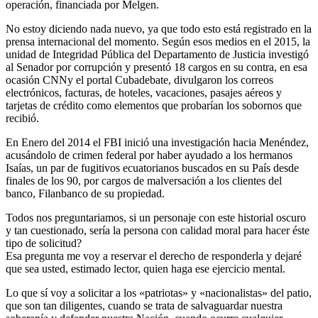
operación, financiada por Melgen.
No estoy diciendo nada nuevo, ya que todo esto está registrado en la
prensa internacional del momento. Según esos medios en el 2015, la
unidad de Integridad Pública del Departamento de Justicia investigó
al Senador por corrupción y presentó 18 cargos en su contra, en esa
ocasión CNNy el portal Cubadebate, divulgaron los correos
electrónicos, facturas, de hoteles, vacaciones, pasajes aéreos y
tarjetas de crédito como elementos que probarían los sobornos que
recibió.
En Enero del 2014 el FBI inició una investigación hacia Menéndez,
acusándolo de crimen federal por haber ayudado a los hermanos
Isaías, un par de fugitivos ecuatorianos buscados en su País desde
finales de los 90, por cargos de malversación a los clientes del
banco, Filanbanco de su propiedad.
Todos nos preguntariamos, si un personaje con este historial oscuro
y tan cuestionado, sería la persona con calidad moral para hacer éste
tipo de solicitud?
Esa pregunta me voy a reservar el derecho de responderla y dejaré
que sea usted, estimado lector, quien haga ese ejercicio mental.
Lo que sí voy a solicitar a los «patriotas» y «nacionalistas» del patio,
que son tan diligentes, cuando se trata de salvaguardar nuestra