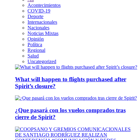
Acontecimientos
COVID-19
Deporte
Internacionales
Nacionales
Noticias Mixtas
Opinión
Política
Regional
Salud
Uncategorized
What will happen to flights purchased after
Spirit’s closure?
¿Que pasará con los vuelos comprados tras
cierre de Spirit?