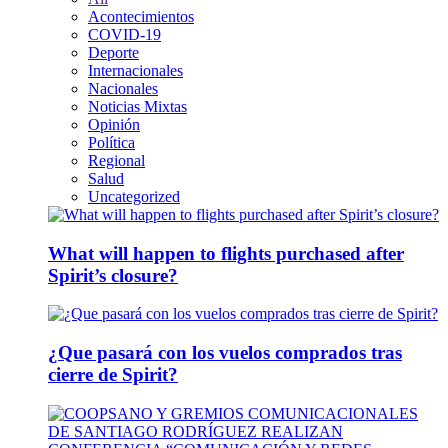
Acontecimientos
COVID-19
Deporte
Internacionales
Nacionales
Noticias Mixtas
Opinión
Política
Regional
Salud
Uncategorized
What will happen to flights purchased after
Spirit’s closure?
¿Que pasará con los vuelos comprados tras
cierre de Spirit?