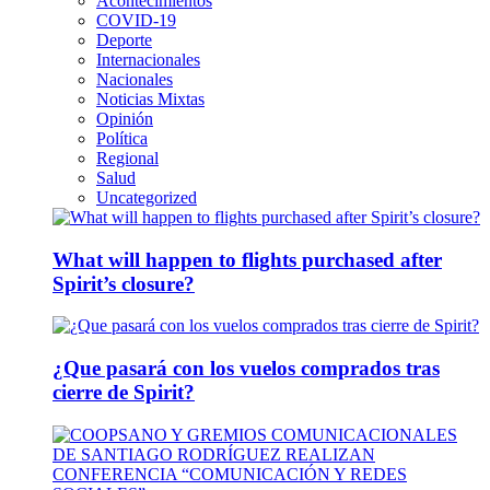
Acontecimientos
COVID-19
Deporte
Internacionales
Nacionales
Noticias Mixtas
Opinión
Política
Regional
Salud
Uncategorized
What will happen to flights purchased after
Spirit’s closure?
¿Que pasará con los vuelos comprados tras
cierre de Spirit?