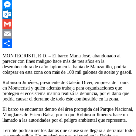
WhatsApp
Messenger
Outlook.com
Gmail
Email
Compartir
MONTECRISTI, R D. – El barco Maria José, abandonado al
parecer con fines maligno hace más de tres años en la
desembocadura de caño tapion en la bahía de Manzanillo, podría
colapsar en esta zona con más de 100 mil galones de aceite y gasoil.
Robinson Jiménez, presidente de Galeón Diver, empresa de Tours
en Montecristi y quién además trabaja para organizaciones que
protegen el ecosistema marino realizó la denuncia, por el daño que
podría causar el derrame de todo éste combustible en la zona.
El barco se encuentra dentro del área protegida del Parque Nacional,
Manglares de Estero Balsa, por lo que Robinson Jiménez hace un
llamado a las autoridades por el peligro ambiental que representa.
Terrible podrian ser los daños que cause si se llegara a derramar todo
ese combustible. No quedará un pez, ni coral en la Bahía, se