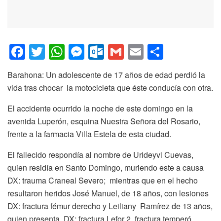
F
T
W
M
O
G
E
C
a
wi
h
e
ut
m
m
o
Barahona: Un adolescente de 17 años de edad perdió la
c
tt
at
ss
lo
ail
ail
m
vida tras chocar la motocicleta que éste conducía con otra.
e
er
s
e
o
p
El accidente ocurrido la noche de este domingo en la
b
A
n
k.
ar
avenida Luperón, esquina Nuestra Señora del Rosario,
o
p
g
c
tir
frente a la farmacia Villa Estela de esta ciudad.
o
p
er
o
El fallecido respondía al nombre de Urideyvi Cuevas,
k
m
quien residía en Santo Domingo, muriendo este a causa
DX: trauma Craneal Severo; mientras que en el hecho
resultaron heridos José Manuel, de 18 años, con lesiones
DX: fractura fémur derecho y Leiliany Ramírez de 13 años,
quien presenta DX: fractura Lefor 2, fractura temperó