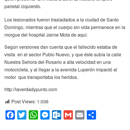
parietal izquierdo.
Los lesionados fueron trasladados a la ciudad de Santo
Domingo, mientras que el cuerpo sin vida permanece en la
morgue del hospital Jaime Mota de aquí.
Según versiones dan cuenta que el fallecido estaba de
visita en el sector Publo Nuevo, y que éste subía la calle
Nuestra Señora del Rosario a alta velocidad en una
motocicleta, y al llegar a la avenida Luperón impactó al
motor que transportaba los heridos.
http://laverdadypunto.com
Post Views:
1.036
F
T
W
M
O
G
E
C
a
wi
h
e
ut
m
m
o