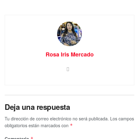
c
tt
at
ss
lo
ail
ail
m
e
er
s
e
o
p
b
A
n
k.
ar
o
p
g
c
tir
o
p
er
o
k
m
Rosa Iris Mercado
Deja una respuesta
Tu dirección de correo electrónico no será publicada.
Los campos
obligatorios están marcados con
*
Comentario
*