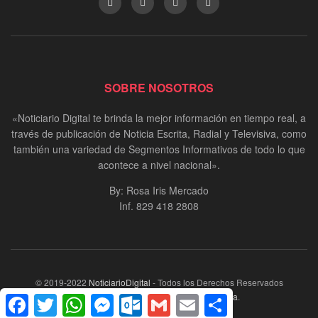
SOBRE NOSOTROS
«Noticiario Digital te brinda la mejor información en tiempo real, a
través de publicación de Noticia Escrita, Radial y Televisiva, como
también una variedad de Segmentos Informativos de todo lo que
acontece a nivel nacional».
By: Rosa Iris Mercado
Inf. 829 418 2808
© 2019-2022
NoticiarioDigital
- Todos los Derechos Reservados
¦Desarrollado por:
Gleidysoft Dominicana
.
Facebook
Twitter
WhatsApp
Messenger
Outlook.com
Gmail
Email
Compartir