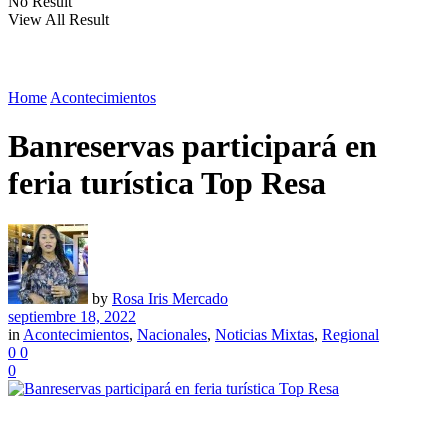
No Result
View All Result
Home
Acontecimientos
Banreservas participará en
feria turística Top Resa
by
Rosa Iris Mercado
septiembre 18, 2022
in
Acontecimientos
,
Nacionales
,
Noticias Mixtas
,
Regional
0
0
0