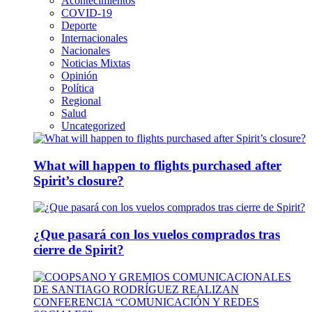
Acontecimientos
COVID-19
Deporte
Internacionales
Nacionales
Noticias Mixtas
Opinión
Política
Regional
Salud
Uncategorized
What will happen to flights purchased after
Spirit’s closure?
¿Que pasará con los vuelos comprados tras
cierre de Spirit?