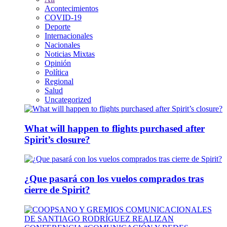
Acontecimientos
COVID-19
Deporte
Internacionales
Nacionales
Noticias Mixtas
Opinión
Política
Regional
Salud
Uncategorized
What will happen to flights purchased after
Spirit’s closure?
¿Que pasará con los vuelos comprados tras
cierre de Spirit?