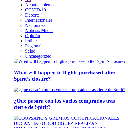
Acontecimientos
COVID-19
Deporte
Internacionales
Nacionales
Noticias Mixtas
Opinión
Política
Regional
Salud
Uncategorized
What will happen to flights purchased after
Spirit’s closure?
¿Que pasará con los vuelos comprados tras
cierre de Spirit?