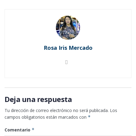
b
er
s
e
o
l
l
p
o
A
n
k.
ar
o
p
g
c
ti
k
p
er
o
r
m
Rosa Iris Mercado
Deja una respuesta
Tu dirección de correo electrónico no será publicada.
Los
campos obligatorios están marcados con
*
Comentario
*