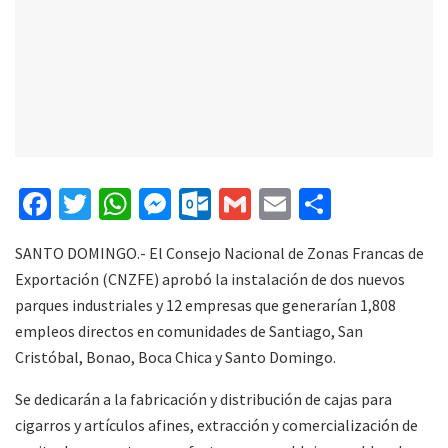
F
T
W
M
O
G
E
C
ac
w
h
e
ut
m
m
o
SANTO DOMINGO.- El Consejo Nacional de Zonas Francas de
e
itt
at
ss
lo
ai
ai
m
Exportación (CNZFE) aprobó la instalación de dos nuevos
b
er
s
e
o
l
l
p
parques industriales y 12 empresas que generarían 1,808
o
A
n
k.
ar
empleos directos en comunidades de Santiago, San
o
p
g
c
ti
Cristóbal, Bonao, Boca Chica y Santo Domingo.
k
p
er
o
r
Se dedicarán a la fabricación y distribución de cajas para
m
cigarros y artículos afines, extracción y comercialización de