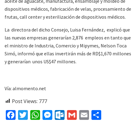
aceite de aguacate, manufactura, ensamblaje y moldeo de
dispositivos médicos, fabricación de velas, procesamiento de
frutas, call center y esterilización de dispositivos médicos.
La directora del dicho Consejo, Luisa Fernández, explicó que
las nuevas empresas generarían 2,876 empleos en tanto que
el ministro de Industria, Comercio y Mipymes, Nelson Toca
Simó, informó que ellas invertirán más de RD$1,670 millones
y generarían unos US$47 millones.
Vía: almomento.net
Post Views:
777
F
T
W
M
O
G
E
C
ac
w
h
e
ut
m
m
o
e
itt
at
ss
lo
ai
ai
m