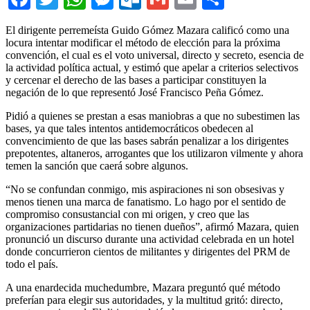
El dirigente perremeísta Guido Gómez Mazara calificó como una
locura intentar modificar el método de elección para la próxima
convención, el cual es el voto universal, directo y secreto, esencia de
la actividad política actual, y estimó que apelar a criterios selectivos
y cercenar el derecho de las bases a participar constituyen la
negación de lo que representó José Francisco Peña Gómez.
Pidió a quienes se prestan a esas maniobras a que no subestimen las
bases, ya que tales intentos antidemocráticos obedecen al
convencimiento de que las bases sabrán penalizar a los dirigentes
prepotentes, altaneros, arrogantes que los utilizaron vilmente y ahora
temen la sanción que caerá sobre algunos.
“No se confundan conmigo, mis aspiraciones ni son obsesivas y
menos tienen una marca de fanatismo. Lo hago por el sentido de
compromiso consustancial con mi origen, y creo que las
organizaciones partidarias no tienen dueños”, afirmó Mazara, quien
pronunció un discurso durante una actividad celebrada en un hotel
donde concurrieron cientos de militantes y dirigentes del PRM de
todo el país.
A una enardecida muchedumbre, Mazara preguntó qué método
preferían para elegir sus autoridades, y la multitud gritó: directo,