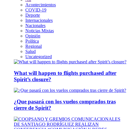
Acontecimientos
COVID-19
Deporte
Internacionales
Nacionales
Noticias Mixtas
Opinión
Política
Regional
Salud
Uncategorized
What will happen to flights purchased after
Spirit’s closure?
¿Que pasará con los vuelos comprados tras
cierre de Spirit?