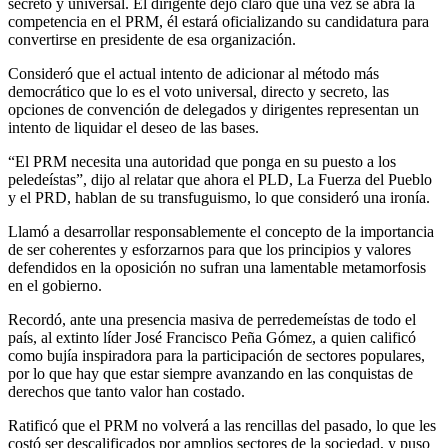
secreto y universal. El dirigente dejó claro que una vez se abra la
competencia en el PRM, él estará oficializando su candidatura para
convertirse en presidente de esa organización.
Consideró que el actual intento de adicionar al método más
democrático que lo es el voto universal, directo y secreto, las
opciones de convención de delegados y dirigentes representan un
intento de liquidar el deseo de las bases.
“El PRM necesita una autoridad que ponga en su puesto a los
peledeístas”, dijo al relatar que ahora el PLD, La Fuerza del Pueblo
y el PRD, hablan de su transfuguismo, lo que consideró una ironía.
Llamó a desarrollar responsablemente el concepto de la importancia
de ser coherentes y esforzarnos para que los principios y valores
defendidos en la oposición no sufran una lamentable metamorfosis
en el gobierno.
Recordó, ante una presencia masiva de perredemeístas de todo el
país, al extinto líder José Francisco Peña Gómez, a quien calificó
como bujía inspiradora para la participación de sectores populares,
por lo que hay que estar siempre avanzando en las conquistas de
derechos que tanto valor han costado.
Ratificó que el PRM no volverá a las rencillas del pasado, lo que les
costó ser descalificados por amplios sectores de la sociedad, y puso