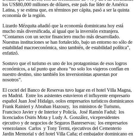
los US$80,000 millones de dólares, este país fue líder de América
Latina, y se estima que, en términos per cápita, pasó a ser la quinta
economía de la región.
Lizardo Mézquita añadió que la economía dominicana hoy está
mucho más diversificada, al igual que la inversión extranjera.
“Contamos con un sector financiero mucho más desarrollado.
Nuestras instituciones se han fortalecido, bajo un entorno no sólo de
estabilidad macroeconómica, sino también, de estabilidad política”,
enfatizó.
Sostuvo que el turismo es uno de los protagonistas de esos logros
económicos, a tal punto que ahora “no solo los viajeros confían en
nuestro destino, sino también los inversionistas apuestan por
nosotros”.
El coctel del Banco de Reservas tuvo lugar en el hotel Villa Magna,
en Madrid. Entre los asistentes estuvieron el influyente empresario
español Juan José Hidalgo, oolos empresarios turísticos dominicanos
Frank Rainieri y Abrahan Hazoury, los ministros de Turismo,
Francisco Javier y de Interior y Policía, José Ramón Fadul; los
licenciados Osiris Mota y Ludy A. González, vicepresidentes
ejecutivo y de negocios de Seguros Banreservas; los empresarios
venezolanos Carlos y Tony Termi, ejecutivos del Cementerio
Jardin Memorial y del hotel Villa Caña; el embajador dominicano en