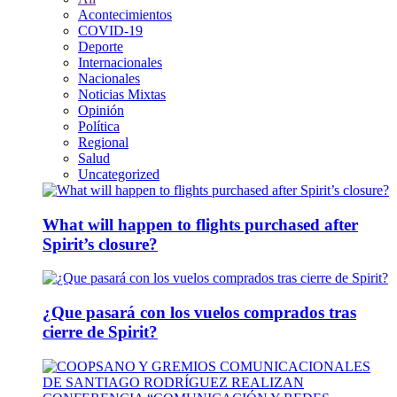
Acontecimientos
COVID-19
Deporte
Internacionales
Nacionales
Noticias Mixtas
Opinión
Política
Regional
Salud
Uncategorized
What will happen to flights purchased after
Spirit’s closure?
¿Que pasará con los vuelos comprados tras
cierre de Spirit?