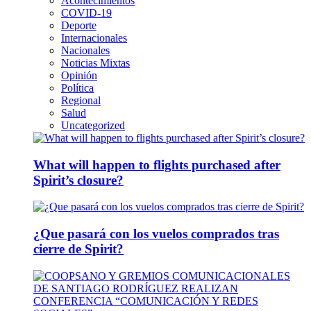
Acontecimientos
COVID-19
Deporte
Internacionales
Nacionales
Noticias Mixtas
Opinión
Política
Regional
Salud
Uncategorized
What will happen to flights purchased after
Spirit’s closure?
¿Que pasará con los vuelos comprados tras
cierre de Spirit?