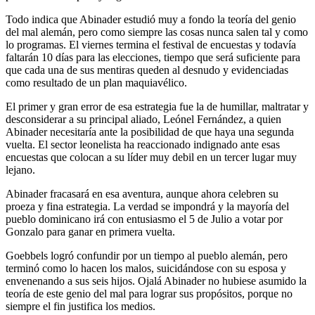
Todo indica que Abinader estudió muy a fondo la teoría del genio
del mal alemán, pero como siempre las cosas nunca salen tal y como
lo programas. El viernes termina el festival de encuestas y todavía
faltarán 10 días para las elecciones, tiempo que será suficiente para
que cada una de sus mentiras queden al desnudo y evidenciadas
como resultado de un plan maquiavélico.
El primer y gran error de esa estrategia fue la de humillar, maltratar y
desconsiderar a su principal aliado, Leónel Fernández, a quien
Abinader necesitaría ante la posibilidad de que haya una segunda
vuelta. El sector leonelista ha reaccionado indignado ante esas
encuestas que colocan a su líder muy debil en un tercer lugar muy
lejano.
Abinader fracasará en esa aventura, aunque ahora celebren su
proeza y fina estrategia. La verdad se impondrá y la mayoría del
pueblo dominicano irá con entusiasmo el 5 de Julio a votar por
Gonzalo para ganar en primera vuelta.
Goebbels logró confundir por un tiempo al pueblo alemán, pero
terminó como lo hacen los malos, suicidándose con su esposa y
envenenando a sus seis hijos. Ojalá Abinader no hubiese asumido la
teoría de este genio del mal para lograr sus propósitos, porque no
siempre el fin justifica los medios.