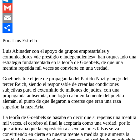
Outlook.com
Gmail
Email
Compartir
Por- Luis Estrella
Luis Abinader con el apoyo de grupos empresariales y
comunicadores «de prestigio e independientes», han orquestado una
estrategia fundamentada en la teoría de Goebbels, de que una
mentira repetida mil veces se convierte en una verdad.
Goebbels fue el jefe de propaganda del Partido Nazi y luego del
tercer Reich, siendo el responsable de crear las condiciones
subjetivas para el exterminio de millones de judíos, con una
propaganda antisemita, que logró calar en la mente del pueblo
alemán, al punto de que llegaron a creerse que eran una raza
superior, la raza Aria.
La teoría de Goebbels se basaba en decir que si repetias una mentira
mil veces, el cerebro al final la aceptaría como una verdad, por lo
que afirmaba que la exposición a aseveraciones falsas se va
convirtiendo en cierta en nuestra mente a medida que aumenta la
cantidad de veces que la oímos o leemos, aún sabiendo en principio