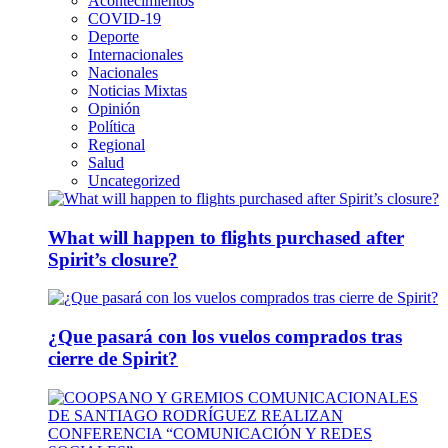
Acontecimientos
COVID-19
Deporte
Internacionales
Nacionales
Noticias Mixtas
Opinión
Política
Regional
Salud
Uncategorized
What will happen to flights purchased after
Spirit’s closure?
¿Que pasará con los vuelos comprados tras
cierre de Spirit?