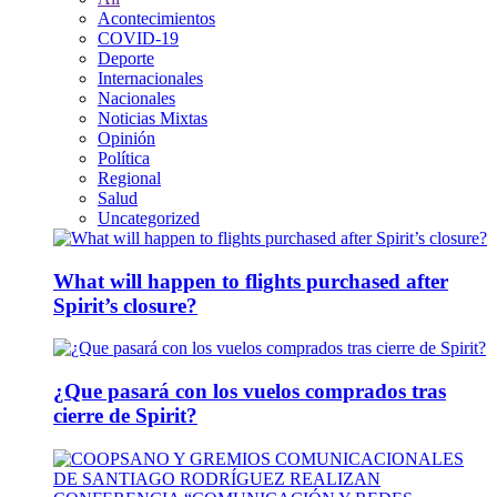
Acontecimientos
COVID-19
Deporte
Internacionales
Nacionales
Noticias Mixtas
Opinión
Política
Regional
Salud
Uncategorized
What will happen to flights purchased after
Spirit’s closure?
¿Que pasará con los vuelos comprados tras
cierre de Spirit?