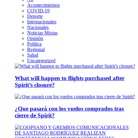
Acontecimientos
COVID-19
Deporte
Internacionales
Nacionales
Noticias Mixtas
Opinión
Política
Regional
Salud
Uncategorized
What will happen to flights purchased after
Spirit’s closure?
¿Que pasará con los vuelos comprados tras
cierre de Spirit?