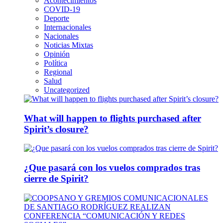
Acontecimientos
COVID-19
Deporte
Internacionales
Nacionales
Noticias Mixtas
Opinión
Política
Regional
Salud
Uncategorized
What will happen to flights purchased after
Spirit’s closure?
¿Que pasará con los vuelos comprados tras
cierre de Spirit?