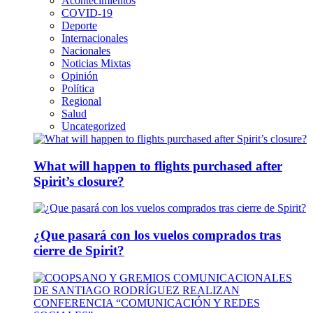
Acontecimientos
COVID-19
Deporte
Internacionales
Nacionales
Noticias Mixtas
Opinión
Política
Regional
Salud
Uncategorized
What will happen to flights purchased after
Spirit’s closure?
¿Que pasará con los vuelos comprados tras
cierre de Spirit?