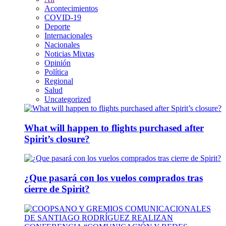
Acontecimientos
COVID-19
Deporte
Internacionales
Nacionales
Noticias Mixtas
Opinión
Política
Regional
Salud
Uncategorized
What will happen to flights purchased after
Spirit’s closure?
¿Que pasará con los vuelos comprados tras
cierre de Spirit?